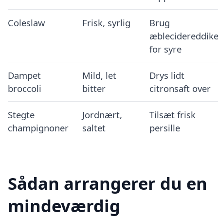
Coleslaw
Frisk, syrlig
Brug
æblecidereddik
for syre
Dampet
Mild, let
Drys lidt
broccoli
bitter
citronsaft over
Stegte
Jordnært,
Tilsæt frisk
champignoner
saltet
persille
Sådan arrangerer du en
mindeværdig