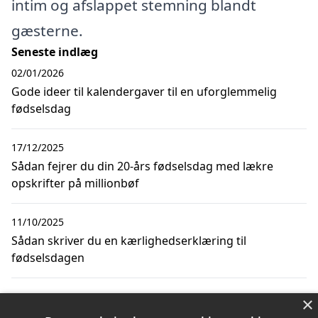
intim og afslappet stemning blandt
gæsterne.
Seneste indlæg
02/01/2026
Gode ideer til kalendergaver til en uforglemmelig
fødselsdag
17/12/2025
Sådan fejrer du din 20-års fødselsdag med lækre
opskrifter på millionbøf
11/10/2025
Sådan skriver du en kærlighedserklæring til
fødselsdagen
25/11/2022
×
3 idéer til sjove plakater, du kan give til enhver 20-årig