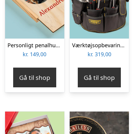
Personligt penalhus med foto & tekst
Værktøjsopbevaring til spand
kr.
149,00
kr.
319,00
Gå til shop
Gå til shop