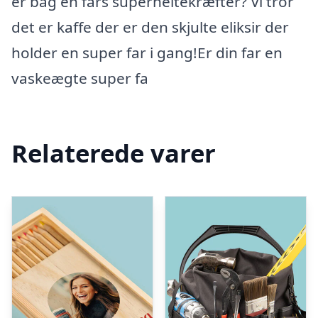
er bag en fars superheltekræfter? Vi tror
det er kaffe der er den skjulte eliksir der
holder en super far i gang!Er din far en
vaskeægte super fa
Relaterede varer