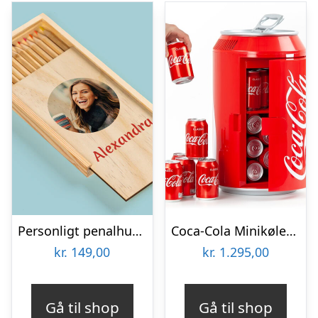
Personligt penalhus med foto & tekst
Coca-Cola Minikøleskab
kr.
149,00
kr.
1.295,00
Gå til shop
Gå til shop