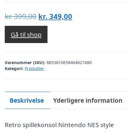
Den
Den
kr.
399,00
kr.
349,00
oprindelige
aktuelle
pris
pris
Gå til shop
var:
er:
kr. 399,00.
kr. 349,00.
Varenummer (SKU):
8853810658464621680
Kategori:
Produkter
Beskrivelse
Yderligere information
Retro spillekonsol Nintendo NES style