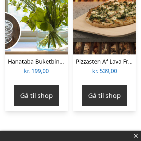
Hanataba Buketbinder
Pizzasten Af Lava Fra Etna
kr.
199,00
kr.
539,00
Gå til shop
Gå til shop
×