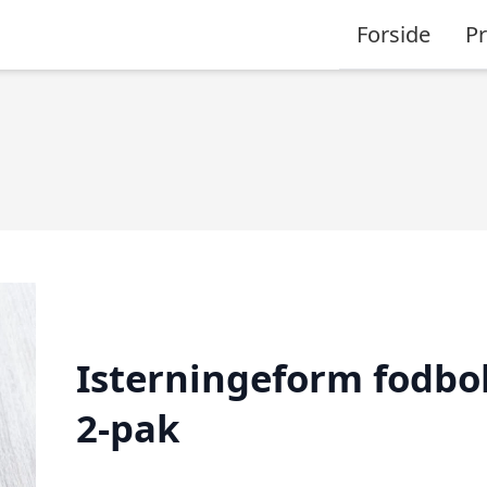
Forside
P
Isterningeform fodbo
2-pak