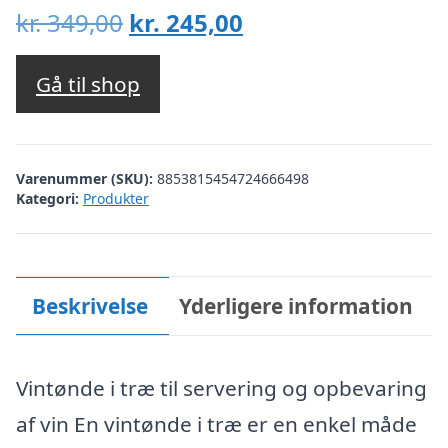
Den
Den
kr.
349,00
kr.
245,00
oprindelige
aktuelle
pris
pris
Gå til shop
var:
er:
kr. 349,00.
kr. 245,00.
Varenummer (SKU):
8853815454724666498
Kategori:
Produkter
Beskrivelse
Yderligere information
Vintønde i træ til servering og opbevaring
af vin En vintønde i træ er en enkel måde