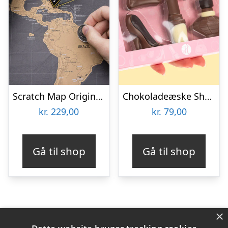
Scratch Map Original Deluxe
Chokoladeæske Shopping
kr.
229,00
kr.
79,00
Gå til shop
Gå til shop
×
Varekategorier