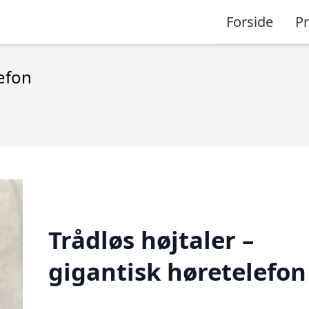
Forside
P
lefon
Trådløs højtaler –
gigantisk høretelefon