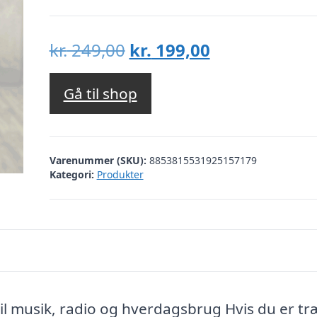
Den
Den
kr.
249,00
kr.
199,00
oprindelige
aktuelle
pris
pris
Gå til shop
var:
er:
kr. 249,00.
kr. 199,00.
Varenummer (SKU):
8853815531925157179
Kategori:
Produkter
til musik, radio og hverdagsbrug Hvis du er tr