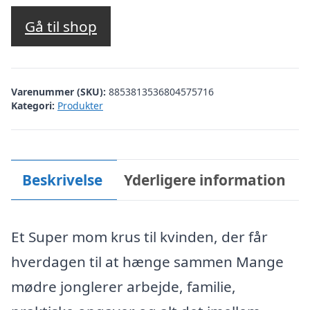
oprindelige
aktuelle
pris
pris
Gå til shop
var:
er:
kr. 69,00.
kr. 50,00.
Varenummer (SKU):
8853813536804575716
Kategori:
Produkter
Beskrivelse
Yderligere information
Et Super mom krus til kvinden, der får
hverdagen til at hænge sammen Mange
mødre jonglerer arbejde, familie,