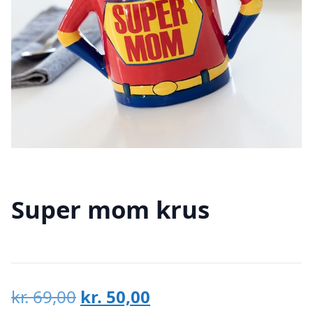
Super mom krus
Den
Den
kr.
69,00
kr.
50,00