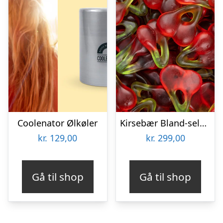
Coolenator Ølkøler
Kirsebær Bland-selv slik i kasser 2,4 kg
kr.
129,00
kr.
299,00
Gå til shop
Gå til shop