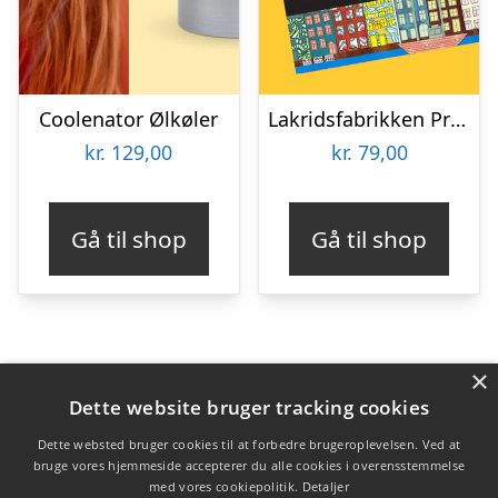
Coolenator Ølkøler
Lakridsfabrikken Premiumlakrids – Copenhagen
kr.
129,00
kr.
79,00
Gå til shop
Gå til shop
×
Varekategorier
Dette website bruger tracking cookies
Produkter
Dette websted bruger cookies til at forbedre brugeroplevelsen. Ved at
bruge vores hjemmeside accepterer du alle cookies i overensstemmelse
med vores cookiepolitik.
Detaljer