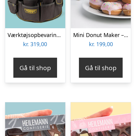
Værktøjsopbevaring til spand
Mini Donut Maker – KitchPro
kr.
319,00
kr.
199,00
Gå til shop
Gå til shop