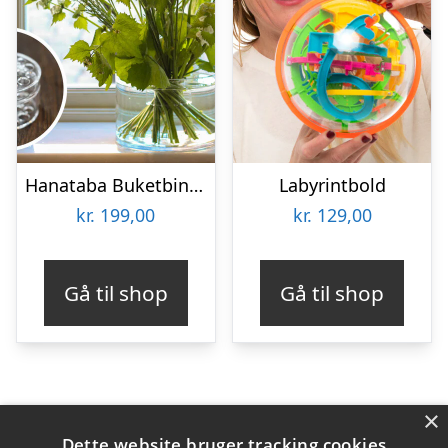
Hanataba Buketbinder
Labyrintbold
kr.
199,00
kr.
129,00
Gå til shop
Gå til shop
×
Varekategorier
Dette website bruger tracking cookies