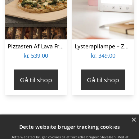
Pizzasten Af Lava Fra Etna
Lysterapilampe – Zenkuru
kr.
539,00
kr.
349,00
Gå til shop
Gå til shop
×
Varekategorier
Dette website bruger tracking cookies
Produkter
Dette websted bruger cookies til at forbedre brugeroplevelsen. Ved at