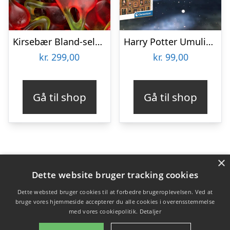
Kirsebær Bland-selv slik i kasser 2,4 kg
Harry Potter Umulig Puslespil
kr.
299,00
kr.
99,00
Gå til shop
Gå til shop
×
Varekategorier
Dette website bruger tracking cookies
Produkter
Dette websted bruger cookies til at forbedre brugeroplevelsen. Ved at
bruge vores hjemmeside accepterer du alle cookies i overensstemmelse
med vores cookiepolitik.
Detaljer
Copyright 2026 - Pilanto Aps