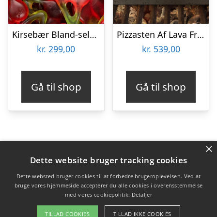
Kirsebær Bland-selv slik i kasser 2,4 kg
Pizzasten Af Lava Fra Etna
kr.
299,00
kr.
539,00
Gå til shop
Gå til shop
×
Varekategorier
Dette website bruger tracking cookies
Produkter
Dette websted bruger cookies til at forbedre brugeroplevelsen. Ved at
bruge vores hjemmeside accepterer du alle cookies i overensstemmelse
med vores cookiepolitik.
Detaljer
Copyright 2026 - Pilanto Aps
TILLAD COOKIES
TILLAD IKKE COOKIES