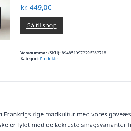
kr.
449,00
Gå til shop
Varenummer (SKU):
8948519972296362718
Kategori:
Produkter
em Frankrigs rige madkultur med vores gaveæ
ske er fyldt med de lækreste smagsvarianter f