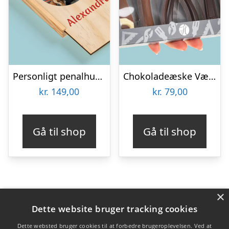
Personligt penalhus med foto & tekst
Chokoladeæske Værktøj
kr.
149,00
kr.
79,00
Gå til shop
Gå til shop
×
Varekategorier
Dette website bruger tracking cookies
Produkter
Dette websted bruger cookies til at forbedre brugeroplevelsen. Ved at