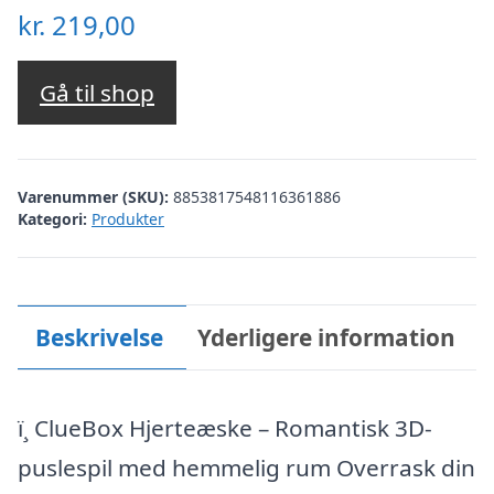
kr.
219,00
Gå til shop
Varenummer (SKU):
8853817548116361886
Kategori:
Produkter
Beskrivelse
Yderligere information
ï¸ ClueBox Hjerteæske – Romantisk 3D-
puslespil med hemmelig rum Overrask din