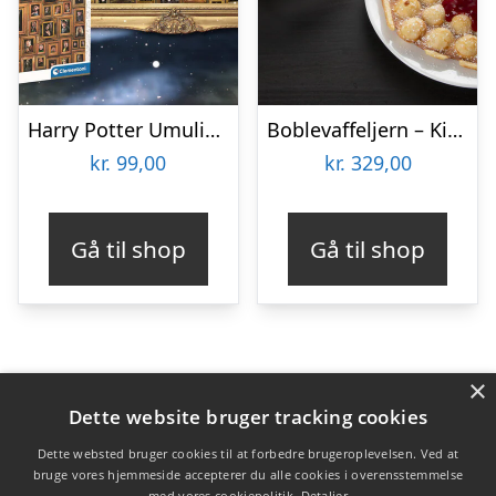
Harry Potter Umulig Puslespil
Boblevaffeljern – KitchPro
kr.
99,00
kr.
329,00
Gå til shop
Gå til shop
×
Varekategorier
Dette website bruger tracking cookies
Produkter
Dette websted bruger cookies til at forbedre brugeroplevelsen. Ved at
bruge vores hjemmeside accepterer du alle cookies i overensstemmelse
med vores cookiepolitik.
Detaljer