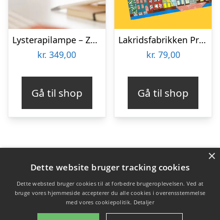
Lysterapilampe – Zenkuru
Lakridsfabrikken Premiumlakrids – Copenhagen
kr.
349,00
kr.
79,00
Gå til shop
Gå til shop
×
Varekategorier
Dette website bruger tracking cookies
Produkter
Dette websted bruger cookies til at forbedre brugeroplevelsen. Ved at
bruge vores hjemmeside accepterer du alle cookies i overensstemmelse
med vores cookiepolitik.
Detaljer
Copyright 2026 - Pilanto Aps