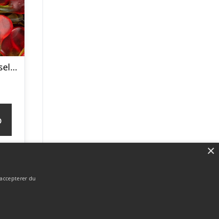
Kirsebær Bland-selv slik i kasser 2,4 kg
p
×
 accepterer du
Forside
Om / kontakt
Blog
Betingelser