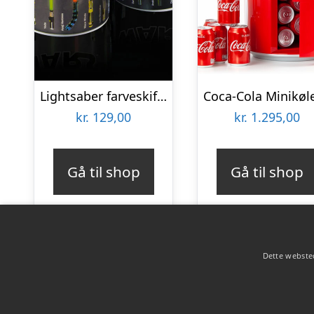
Lightsaber farveskiftende krus
kr.
129,00
kr.
1.295,00
Gå til shop
Gå til shop
Dette websted
Copyright 2026 - Pilanto Aps