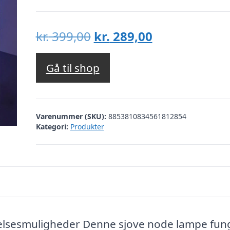
Den
Den
kr.
399,00
kr.
289,00
oprindelige
aktuelle
pris
pris
Gå til shop
var:
er:
kr. 399,00.
kr. 289,00.
Varenummer (SKU):
8853810834561812854
Kategori:
Produkter
lsesmuligheder Denne sjove node lampe fun