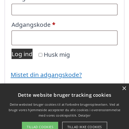
Påkrævet
Adgangskode
*
Log ind
Husk mig
Mistet din adgangskode?
×
Dette website bruger tracking cookies
Dette websted bruger cookies til at forbedre brugeroplevelsen. Ved at
bruge vores hjemmeside accepterer du alle cookies i overensstemmelse
med vores cookiepolitik.
Detaljer
Copyright 2026 - Pilanto Aps
TILLAD COOKIES
TILLAD IKKE COOKIES